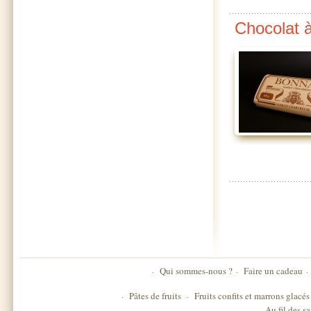
Chocolat à
Qui sommes-nous ?
Faire un cadeau
·
·
·
Pâtes de fruits
Fruits confits et marrons glacés
·
·
Au fil des s
·