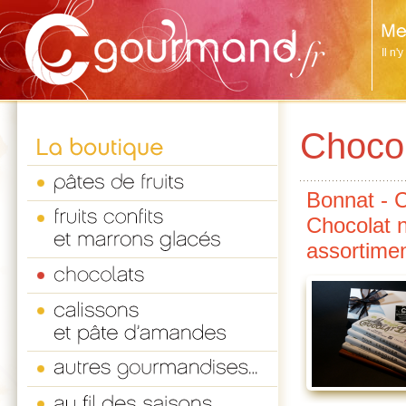
Il n'
Choco
Bonnat - C
Chocolat no
assortimen